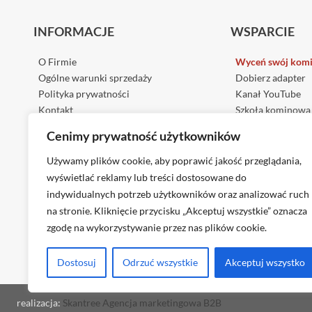
INFORMACJE
WSPARCIE
O Firmie
Wyceń swój kom
Ogólne warunki sprzedaży
Dobierz adapter
Polityka prywatności
Kanał YouTube
Kontakt
Szkoła kominowa
Artykuły
Cenimy prywatność użytkowników
Prawo i przepisy
Używamy plików cookie, aby poprawić jakość przeglądania,
wyświetlać reklamy lub treści dostosowane do
indywidualnych potrzeb użytkowników oraz analizować ruch
na stronie. Kliknięcie przycisku „Akceptuj wszystkie” oznacza
zgodę na wykorzystywanie przez nas plików cookie.
Odwie
Dostosuj
Odrzuć wszystkie
Akceptuj wszystko
realizacja:
Skantree Agencja marketingowa B2B