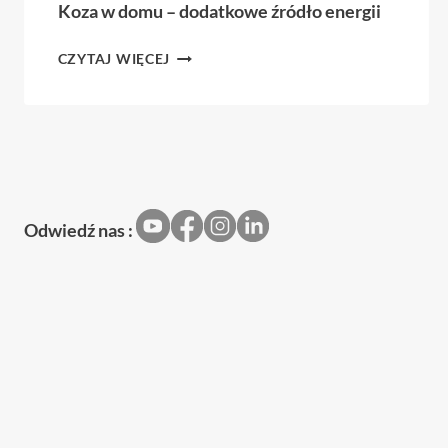
Koza w domu – dodatkowe źródło energii
KOZA
CZYTAJ WIĘCEJ
W
DOMU
–
DODATKOWE
ŹRÓDŁO
ENERGII
Odwiedź nas :