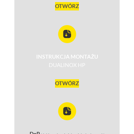
OTWÓRZ
INSTRUKCJA MONTAŻU
DUALINOX HP
OTWÓRZ
DoP