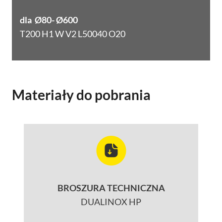
dla Ø80- Ø600
T200 H1 W V2 L50040 O20
Materiały do pobrania
BROSZURA TECHNICZNA
DUALINOX HP