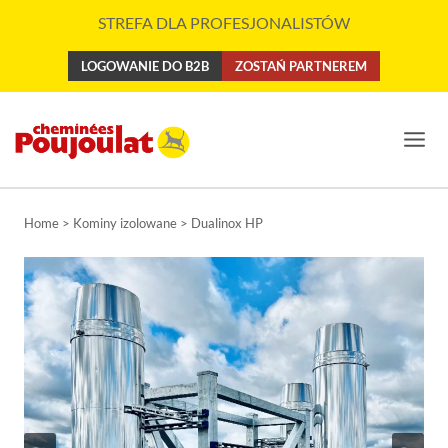
Przejdź
STREFA DLA PROFESJONALISTÓW
do
treści
LOGOWANIE DO B2B
ZOSTAŃ PARTNEREM
Home > Kominy izolowane > Dualinox HP