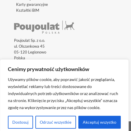
Karty gwarancyjne
Kształtki BIM
Poujoulat Sp. z o.o.
ul. Olszankowa 45
05-120 Legionowo
Polska
Cenimy prywatność użytkowników
Używamy plików cookie, aby poprawić jakość przeglądania,
wyświetlać reklamy lub treści dostosowane do
indywidualnych potrzeb użytkowników oraz analizować ruch
Odwiedź międzynarodowe strony internetowe:
na stronie. Kliknięcie przycisku „Akceptuj wszystkie” oznacza
zgodę na wykorzystywanie przez nas plików cookie.
Dostosuj
Odrzuć wszystkie
Akceptuj wszystko
realizacja:
Skantree Agencja marketingowa B2B