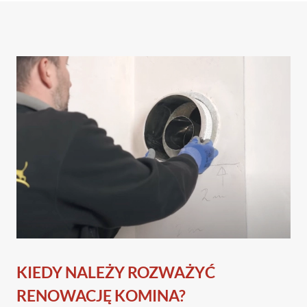
KIEDY NALEŻY ROZWAŻYĆ
RENOWACJĘ KOMINA?