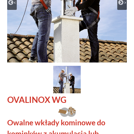
OVALINOX
WG
Owalne wkłady kominowe do
kominków z akumulacją lub