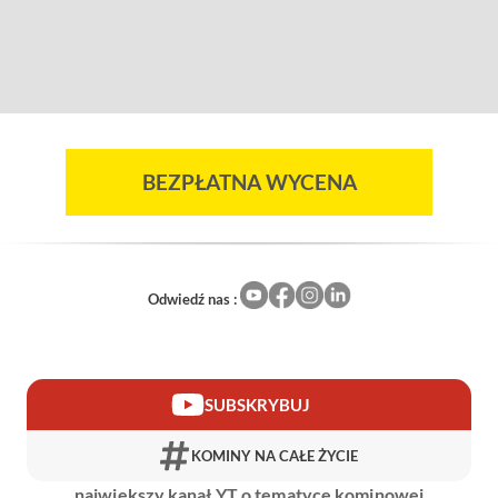
BEZPŁATNA WYCENA
Odwiedź nas :
SUBSKRYBUJ
KOMINY NA CAŁE ŻYCIE
największy kanał YT o tematyce kominowej