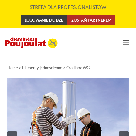
Przejdź
STREFA DLA PROFESJONALISTÓW
do
treści
LOGOWANIE DO B2B
ZOSTAŃ PARTNEREM
Home > Elementy jednościenne > Ovalinox WG