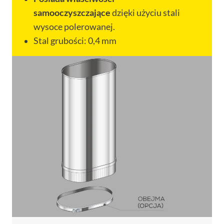
samooczyszczające
dzięki użyciu stali
wysoce polerowanej.
Stal grubości: 0,4 mm