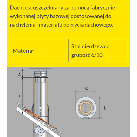
Dach jest uszczelniany za pomocą fabrycznie
wykonanej płyty bazowej dostosowanej do
nachylenia i materiału pokrycia dachowego.
Stal nierdzewna
Materiał
grubość 6/10