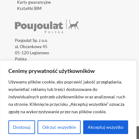
Karty gwarancyjne
Kształtki BIM
Poujoulat Sp. z o.o.
ul. Olszankowa 45
05-120 Legionowo
Polska
Cenimy prywatność użytkowników
Używamy plików cookie, aby poprawić jakość przeglądania,
wyświetlać reklamy lub treści dostosowane do
indywidualnych potrzeb użytkowników oraz analizować ruch
Odwiedź międzynarodowe strony internetowe:
na stronie. Kliknięcie przycisku „Akceptuj wszystkie” oznacza
zgodę na wykorzystywanie przez nas plików cookie.
Dostosuj
Odrzuć wszystkie
Akceptuj wszystko
realizacja:
Skantree Agencja marketingowa B2B