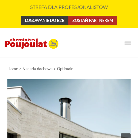
Przejdź
STREFA DLA PROFESJONALISTÓW
do
treści
LOGOWANIE DO B2B
ZOSTAŃ PARTNEREM
Home > Nasada dachowa > Optimale