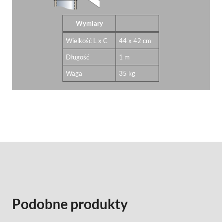
Wymiary
Wielkość L x C
44 x 42 cm
Długość
1 m
Waga
35 kg
Podobne produkty