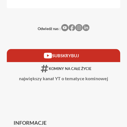
DO
KOMINKA
GAZOWEGO
W
Odwiedź nas :
BUDYNKU
JEDNORODZINNYM
SUBSKRYBUJ
KOMINY NA CAŁE ŻYCIE
największy kanał YT o tematyce kominowej
INFORMACJE