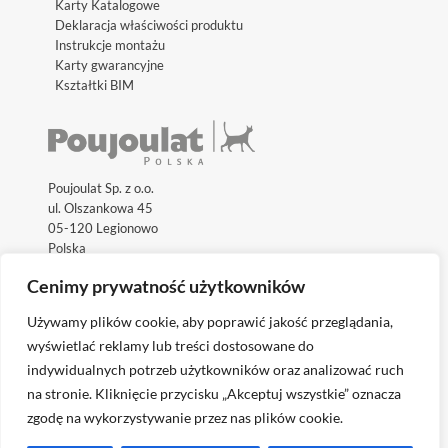
Karty Katalogowe
Deklaracja właściwości produktu
Instrukcje montażu
Karty gwarancyjne
Kształtki BIM
Poujoulat Sp. z o.o.
ul. Olszankowa 45
05-120 Legionowo
Polska
Cenimy prywatność użytkowników
Używamy plików cookie, aby poprawić jakość przeglądania,
wyświetlać reklamy lub treści dostosowane do
indywidualnych potrzeb użytkowników oraz analizować ruch
Odwiedź międzynarodowe strony internetowe:
na stronie. Kliknięcie przycisku „Akceptuj wszystkie” oznacza
zgodę na wykorzystywanie przez nas plików cookie.