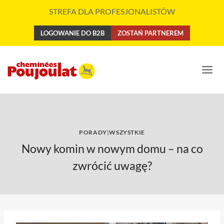
Przejdź
STREFA DLA PROFESJONALISTÓW
do
treści
LOGOWANIE DO B2B
ZOSTAŃ PARTNEREM
PORADY
|
WSZYSTKIE
Nowy komin w nowym domu – na co
zwrócić uwagę?