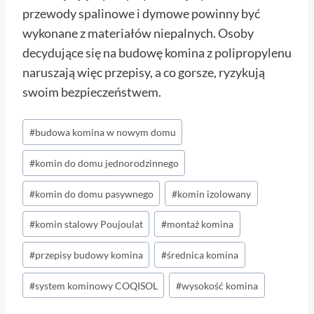
przewody spalinowe i dymowe powinny być
wykonane z materiałów niepalnych. Osoby
decydujące się na budowę komina z polipropylenu
naruszają więc przepisy, a co gorsze, ryzykują
swoim bezpieczeństwem.
Tagi
#
budowa komina w nowym domu
wpisu:
#
komin do domu jednorodzinnego
#
komin do domu pasywnego
#
komin izolowany
#
komin stalowy Poujoulat
#
montaż komina
#
przepisy budowy komina
#
średnica komina
#
system kominowy COQISOL
#
wysokość komina