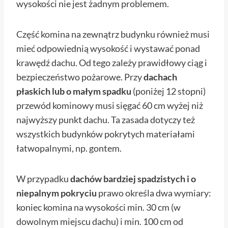
wysokości nie jest żadnym problemem.
Część komina na zewnątrz budynku również musi
mieć odpowiednią wysokość i wystawać ponad
krawędź dachu. Od tego zależy prawidłowy ciąg i
bezpieczeństwo pożarowe. Przy
dachach
płaskich lub o małym spadku
(poniżej 12 stopni)
przewód kominowy musi sięgać 60 cm wyżej niż
najwyższy punkt dachu. Ta zasada dotyczy też
wszystkich budynków pokrytych materiałami
łatwopalnymi, np. gontem.
W przypadku
dachów bardziej spadzistych i o
niepalnym pokryciu
prawo określa dwa wymiary:
koniec komina na wysokości min. 30 cm (w
dowolnym miejscu dachu) i min. 100 cm od