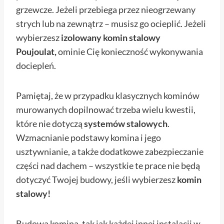
grzewcze. Jeżeli przebiega przez nieogrzewany
strych lub na zewnątrz – musisz go ocieplić. Jeżeli
wybierzesz
izolowany komin stalowy
Poujoulat,
ominie Cię konieczność wykonywania
dociepleń.
Pamiętaj, że w przypadku klasycznych kominów
murowanych dopilnować trzeba wielu kwestii,
które nie dotyczą
systemów stalowych
.
Wzmacnianie podstawy komina i jego
usztywnianie, a także dodatkowe zabezpieczanie
części nad dachem – wszystkie te prace nie będą
dotyczyć Twojej budowy, jeśli wybierzesz
komin
stalowy!
Budowa komina, tak jak każdej innej instalacji w