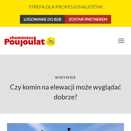
Przejdź
STREFA DLA PROFESJONALISTÓW
do
treści
LOGOWANIE DO B2B
ZOSTAŃ PARTNEREM
WSZYSTKIE
Czy komin na elewacji może wyglądać
dobrze?