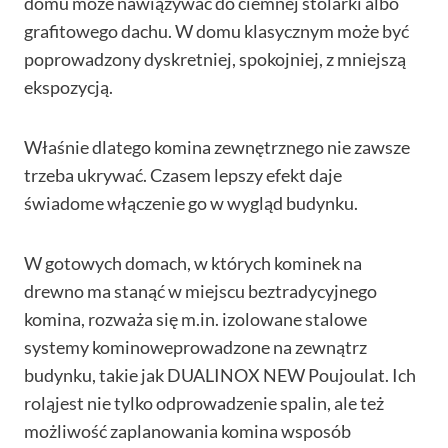
domu może nawiązywać do ciemnej stolarki albo
grafitowego dachu. W domu klasycznym może być
poprowadzony dyskretniej, spokojniej, z mniejszą
ekspozycją.
Właśnie dlatego komina zewnętrznego nie zawsze
trzeba ukrywać. Czasem lepszy efekt daje
świadome włączenie go w wygląd budynku.
W gotowych domach, w których kominek na
drewno ma stanąć w miejscu beztradycyjnego
komina, rozważa się m.in. izolowane stalowe
systemy kominoweprowadzone na zewnątrz
budynku, takie jak DUALINOX NEW Poujoulat. Ich
roląjest nie tylko odprowadzenie spalin, ale też
możliwość zaplanowania komina wsposób